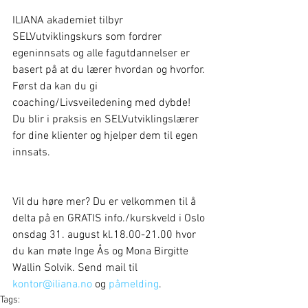
ILIANA akademiet tilbyr 
SELVutviklingskurs som fordrer 
egeninnsats og alle fagutdannelser er 
basert på at du lærer hvordan og hvorfor. 
Først da kan du gi 
coaching/Livsveiledening med dybde! 
Du blir i praksis en SELVutviklingslærer 
for dine klienter og hjelper dem til egen 
innsats.
Vil du høre mer? Du er velkommen til å 
delta på en GRATIS info./kurskveld i Oslo 
onsdag 31. august kl.18.00-21.00 hvor 
du kan møte Inge Ås og Mona Birgitte 
Wallin Solvik. Send mail til 
kontor@iliana.no
 og 
påmelding
.
Tags: