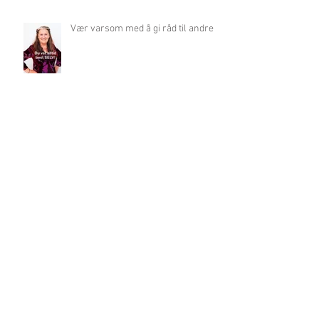
Vær varsom med å gi råd til andre
Ingen motsettning mellom indre
arbeid og politikk!
Mona Birgitte Wallin Solvik