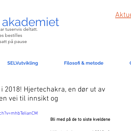
Aktue
 akademiet
ar tusenvis deltatt.
s bestilles
satt på pause
SELVutvikling
Filosofi & metode
i 2018! Hjertechakra, en dør ut av
n vei til innsikt og
ch?v=mhbTeIianCM
Bli med på de to siste kveldene