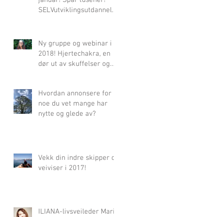
januar! Spar tusener!
SELVutviklingsutdannelse
n starter 2.-4.feb. 2018
Ny gruppe og webinar i
2018! Hjertechakra, en
dør ut av skuffelser og
sorg og en vei til innsikt
og
Hvordan annonsere for
noe du vet mange har
nytte og glede av?
Vekk din indre skipper og
veiviser i 2017!
ILIANA-livsveileder Maria