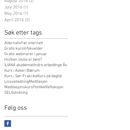
August 2016
(2)
2 posts
July 2016
(1)
1 post
May 2016
(1)
1 post
April 2016
(2)
2 posts
Søk etter tags
Alternativ
Før internett
Gratis kursInfokvelder
Gratis webinarer i januar
Hvilken skole er best?
ILIANA akademiet
Indre arbeid
Inge Ås
Kurs i Asker/Bærum
Kurs i Sør-Frakrike
Kurs på dagtid
Livsveiledning
Meditasjon
Meditasjonskurs
Politikk
Refleksjon
SELVutvikling
Følg oss