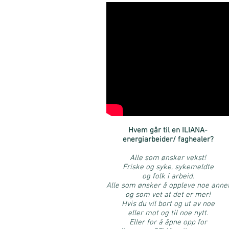
Hvem går til en ILIANA-
energiarbeider/ faghealer?
Alle som ønsker vekst!
Friske og syke, sykemeldte
og folk i arbeid.
Alle som ønsker å oppleve noe anne
og som vet at det er mer!
Hvis du vil bort og ut av noe
eller mot og til noe nytt.
Eller for å åpne opp for