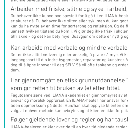
å kunne bevege seg videre eller skiftew kurs. Alt dette kan d
Arbeider med friske, slitne og syke, i arbeid
Du behøver ikke kunne noe spesielt for å gå til en ILIANA-healer
er akurat nå. Du behøver ikke sliten eller syk, men du kan god
kan du ha nytte av en time for sorterong og refleksjon. Og de fl
uansett hvilken tilstand du kom i. Vi gjør deg ikke frisk i skol
tilfriskne - og det kan bety mye. Duavgjør om dette er nyttig og
Kan arbeide med verbale og mindre verbale 
Det er ikke alltid nødvendig eller ønskelig å prate så mye. Vi k
inngangsport til din indre byggmester, reparatør og kunstner. 
deg til å åpne innover til deg SELV. Så vil ofte tankene og orde
dem.
Har gjennomgått en etisk grunnutdannelse ”
som gir retten til bruken av (e) etter tittel.
Fagutdannelsene ved ILIANA akademiet er gjennomsyret av eti
ansvar og moralsk oppførsel. En ILIANA-healer har ansvar for 
tiden oppmerksom på dette. Hun/han skal opplyse klienten om at
valg, at enhver metode kan avbrytes og at klienten ikke forplikte
Følger gjeldende lover og regler og har taus
ILIANA-healeren er klar over de til en hver tid gjedende regler 