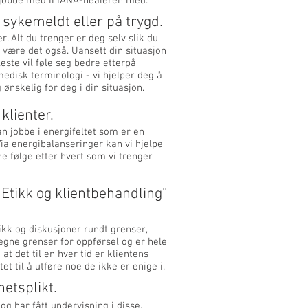
u jobbe med ILIANA-healeren med.
, sykemeldt eller på trygd.
. Alt du trenger er deg selv slik du
t være det også. Uansett din situasjon
este vil føle seg bedre etterpå
emedisk terminologi - vi hjelper deg å
 ønskelig for deg i din situasjon.
klienter.
an jobbe i energifeltet som er en
Via energibalanseringer kan vi hjelpe
ne følge etter hvert som vi trenger
Etikk og klientbehandling”
kk og diskusjoner rundt grenser,
egne grenser for oppførsel og er hele
 det til en hver tid er klientens
t til å utføre noe de ikke er enige i.
hetsplikt.
og har fått undervisning i disse.