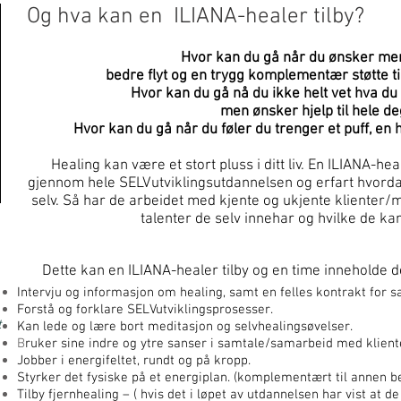
Og hva kan en ILIANA-healer tilby?
Hvor kan du gå når du ønsker mer
bedre flyt og en trygg komplementær støtte t
Hvor kan du gå nå du ikke helt vet hva du t
men ønsker hjelp til hele d
Hvor kan du gå når du føler du trenger et puff, en hj
Healing kan være et stort pluss i ditt liv. En ILIANA-he
gjennom hele SELVutviklingsutdannelsen og erfart hvorda
selv. Så har de arbeidet med kjente og ukjente klienter/
talenter de selv innehar og hvilke de kan
Dette kan en ILIANA-healer tilby og en time inneholde de
Intervju og informasjon om healing, samt en felles kontrakt for 
Forstå og forklare SELVutviklingsprosesser.
t
Kan lede og lære bort meditasjon og selvhealingsøvelser.
B
ruker sine indre og ytre sanser i samtale/samarbeid med klient
Jobber i energifeltet, rundt og på kropp.
Styrker det fysiske på et energiplan. (komplementært til annen b
Tilby fjernhealing – ( hvis det i løpet av utdannelsen har vist at de