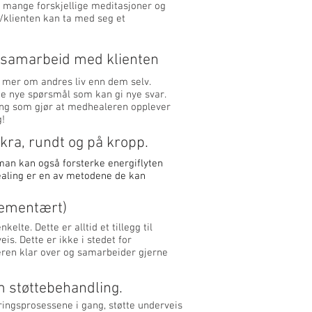
 mange forskjellige meditasjoner og
/klienten kan ta med seg et
r/samarbeid med klienten
e mer om andres liv enn dem selv.
nne nye spørsmål som kan gi nye svar.
ing som gjør at medhealeren opplever
g!
kra, rundt og på kropp.
 man kan også forsterke energiflyten
ealing er en av metodene de kan
plementært)
elte. Dette er alltid et tillegg til
is. Dette er ikke i stedet for
leren klar over og samarbeider gjerne
 støttebehandling.
ingsprosessene i gang, støtte underveis