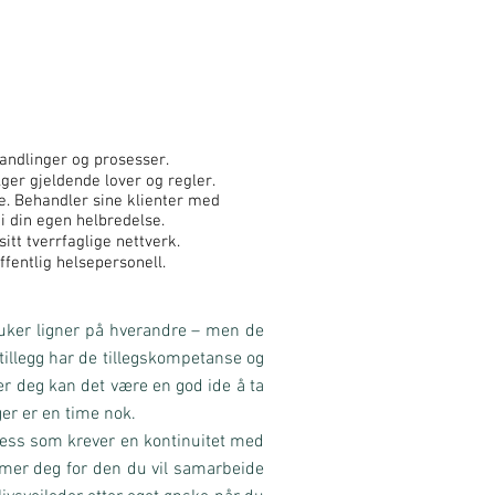
handlinger og prosesser.
lger gjeldende lover og regler.
te. Behandler sine klienter med
i din egen helbredelse.
itt tverrfaglige nettverk.
ntlig helsepersonell.
ruker ligner på hverandre – men de
I tillegg har de tillegskompetanse og
er deg kan det være en god ide å ta
r er en time nok.
osess som krever en kontinuitet med
mmer deg for den du vil samarbeide