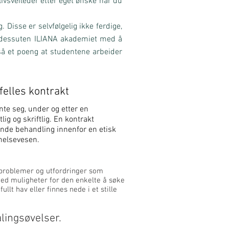
vsveileder etter eget ønske når du
 Disse er selvfølgelig ikke ferdige,
er dessuten ILIANA akademiet med å
så et poeng at studentene arbeider
felles kontrakt
nte seg, under og etter en
ig og skriftlig. En kontrakt
mende behandling innenfor en etisk
 helsevesen.
 problemer og utfordringer som
med muligheter for den enkelte å søke
llt hav eller finnes nede i et stille
lingsøvelser.