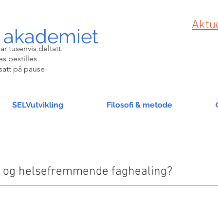
Aktue
 akademiet
ar tusenvis deltatt.
s bestilles
satt på pause
SELVutvikling
Filosofi & metode
d og helsefremmende faghealing?