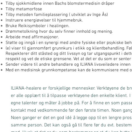
Tilby sjokkmidlene innen Bachs blomstermedisin dråper
Tilby metamorfose
Tilby metoden familieplassering ( utviklet av Inge Ås)
Instruere energiøvelser til hjemmebruk.
Bruke Reikisymboler i healingen.
Drømmetolkning hvor du selv finner innhold og mening.
Arbeide med affirmasjoner.
Støtte og inngå i en synergi med andre fysiske eller psykiske be
(e) viser til gjennomført grunnkurs i etikk og klientbehandling. Fø
Respekterer ditt ståsted og ditt livssyn og tar utgangspunkt i det
respekt og vet de etiske grensene. Vet at det er du som er senter 
Sender videre til andre behandlere og ILIANA livsveiledere innen s
Med en medisinsk grunnkompetanse kan de kommunisere med offe
ILIANA-healere er forskjellige mennesker. Verktøyene de b
er alle opplært til å tilpasse verktøyene den enkelte klient. 
egne talenter og måter å jobbe på. For å finne en som pass
kontakt med vedkommende før den første timen. Noen gange
Noen ganger er det en god idé å legge opp til en lengre pr
samme person. Det kan også gå til flere før du evt. beste