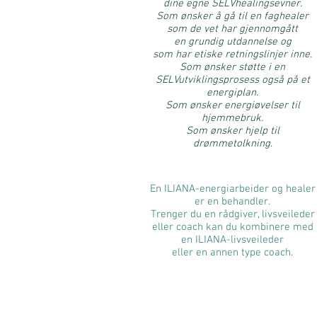
dine egne SELVhealingsevner.
Som ønsker å gå til en faghealer
som de vet har gjennomgått
en grundig utdannelse og
som har etiske retningslinjer inne.
Som ønsker støtte i en
SELVutviklingsprosess også på et
energiplan.
Som ønsker energiøvelser til
hjemmebruk.
Som ønsker hjelp til
drømmetolkning
.
En ILIANA-energiarbeider og healer
er en behandler.
Trenger du en rådgiver, livsveileder
eller coach kan du kombinere med
en ILIANA-livsveileder
eller en annen type coach.