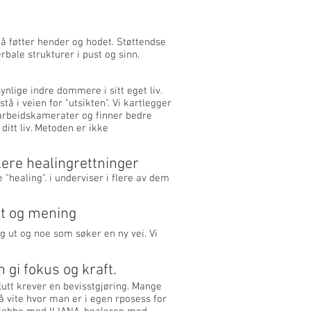
på føtter hender og hodet. Støttendse
rbale strukturer i pust og sinn.
lige indre dommere i sitt eget liv.
tå i veien for "utsikten". Vi kartlegger
arbeidskamerater og finner bedre
ditt liv. Metoden er ikke
ere healingrettninger
 "healing". i underviser i flere av dem
et og mening
 ut og noe som søker en ny vei. Vi
gi fokus og kraft.
lutt krever en bevisstgjøring. Mange
 vite hvor man er i egen rposess for