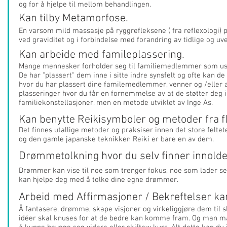
og for å hjelpe til mellom behandlingen.
Kan tilby Metamorfose.
En varsom mild massasje på ryggrefleksene ( fra reflexologi) 
ved graviditet og i forbindelse med forandring av tidlige og uve
Kan arbeide med famileplassering.
Mange mennesker forholder seg til familiemedlemmer som usyn
De har "plassert" dem inne i sitte indre synsfelt og ofte kan de s
hvor du har plassert dine familemedlemmer, venner og /eller 
plasseringer hvor du får en fornemmelse av at de støtter deg i 
familiekonstellasjoner, men en metode utviklet av Inge Ås.
Kan benytte Reikisymboler og metoder fra fl
Det finnes utallige metoder og praksiser innen det store feltete
og den gamle japanske teknikken Reiki er bare en av dem.
Drømmetolkning hvor du selv finner innold
Drømmer kan vise til noe som trenger fokus, noe som lader seg
kan hjelpe deg med å tolke dine egne drømmer.
Arbeid med Affirmasjoner / Bekreftelser kan 
Å fantasere, drømme, skape visjoner og virkeliggjøre dem til s
idéer skal knuses for at de bedre kan komme fram. Og man må