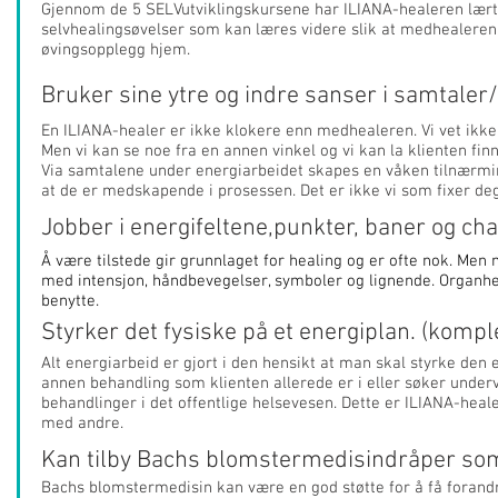
Gjennom de 5 SELVutviklingskursene har ILIANA-healeren lært
selvhealingsøvelser som kan læres videre slik at medhealeren
øvingsopplegg hjem.
Bruker sine ytre og indre sanser i samtale
En ILIANA-healer er ikke klokere enn medhealeren. Vi vet ikk
Men vi kan se noe fra en annen vinkel og vi kan la klienten fi
Via samtalene under energiarbeidet skapes en våken tilnærm
at de er medskapende i prosessen. Det er ikke vi som fixer de
Jobber i energifeltene,punkter, baner og cha
Å være tilstede gir grunnlaget for healing og er ofte nok. Men
med intensjon, håndbevegelser, symboler og lignende. Organh
benytte.
Styrker det fysiske på et energiplan. (kom
Alt energiarbeid er gjort i den hensikt at man skal styrke den enk
annen behandling som klienten allerede er i eller søker underve
behandlinger i det offentlige helsevesen. Dette er ILIANA-hea
med andre.
Kan tilby Bachs blomstermedisindråper som
Bachs blomstermedisin kan være en god støtte for å få forandr