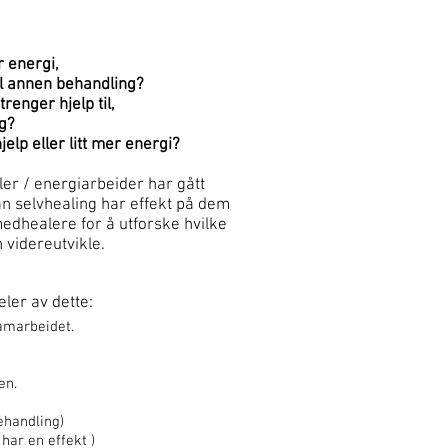
 energi,
il annen behandling?
renger hjelp til,
eg?
elp eller litt mer energi?
aler / energiarbeider har gått
n selvhealing har effekt på dem
medhealere for å utforske hvilke
 videreutvikle.
ler av dette:
samarbeidet.
en.
ehandling)
 har en effekt )