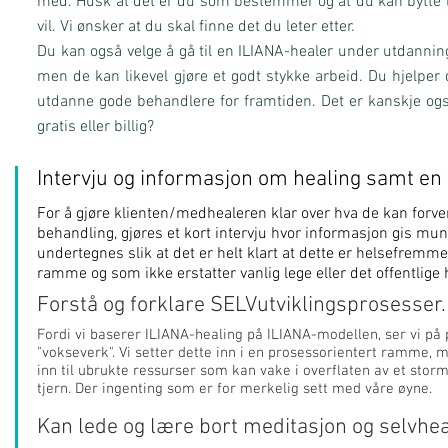
med. Husk at det er du som bestemmer og at du kan bytte li
vil. Vi ønsker at du skal finne det du leter etter.
Du kan også velge å gå til en ILIANA-healer under utdanning.
men de kan likevel gjøre et godt stykke arbeid. Du hjelp
utdanne gode behandlere for framtiden. Det er kanskje og
gratis eller billig?
Intervju og informasjon om healing samt en 
For å gjøre klienten/medhealeren klar over hva de kan forve
behandling, gjøres et kort intervju hvor informasjon gis muntl
undertegnes slik at det er helt klart at dette er helsefrem
ramme og som ikke erstatter vanlig lege eller det offentlige
Forstå og forklare SELVutviklingsprosesser.
Fordi vi baserer ILIANA-healing på ILIANA-modellen, ser vi på
"vokseverk". Vi setter dette inn i en prosessorientert ramme, 
inn til ubrukte ressurser som kan vake i overflaten av et stormfu
tjern. Der ingenting som er for merkelig sett med våre øyne.
Kan lede og lære bort meditasjon og selvhea